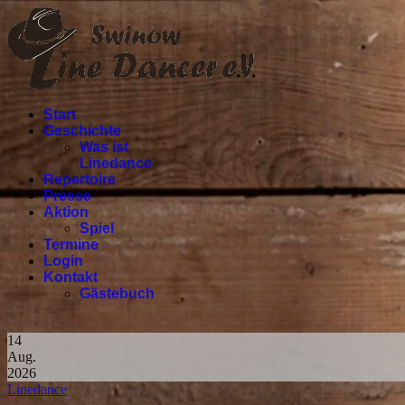
Start
Geschichte
Was ist
Linedance
Repertoire
Presse
Aktion
Spiel
Termine
Login
Kontakt
Gästebuch
14
Aug.
2026
Linedance